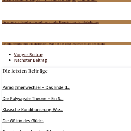
Die atemberaubenden Erkenntnisse aus der Dissoziativen Identitätsstörung
Determinismus und Willensfreiheit-Was hat das Libet-Experiment zu bedeuten?
Post navigation
Voriger Beitrag
Nächster Beitrag
Die letzten Beiträge
Paradigmenwechsel – Das Ende d…
Die Polyvagale Theorie – Ein S…
Klasische Konditionierung-Wie…
Die Göttin des Glücks