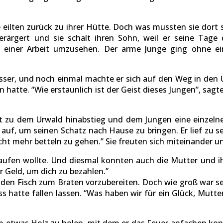
 eilten zurück zu ihrer Hütte. Doch was mussten sie dort 
erärgert und sie schalt ihren Sohn, weil er seine Tag
einer Arbeit umzusehen. Der arme Junge ging ohne ein
sser, und noch einmal machte er sich auf den Weg in den 
n hatte. “Wie erstaunlich ist der Geist dieses Jungen”, sagt
bst zu dem Urwald hinabstieg und dem Jungen eine einzel
auf, um seinen Schatz nach Hause zu bringen. Er lief zu s
icht mehr betteln zu gehen.” Sie freuten sich miteinander 
kaufen wollte. Und diesmal konnten auch die Mutter und ih
 Geld, um dich zu bezahlen.”
den Fisch zum Braten vorzubereiten. Doch wie groß war s
ss hatte fallen lassen. “Was haben wir für ein Glück, Mutter
 etwas Holz zu holen, mit dem er das Feuer anfachen kon