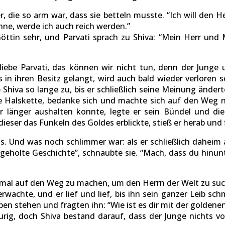
r, die so arm war, dass sie betteln musste. “Ich will den 
nne, werde ich auch reich werden.”
ttin sehr, und Parvati sprach zu Shiva: “Mein Herr und 
 liebe Parvati, das können wir nicht tun, denn der Jung
in ihren Besitz gelangt, wird auch bald wieder verloren 
zte Shiva so lange zu, bis er schließlich seine Meinung än
ie Halskette, bedanke sich und machte sich auf den Weg n
hr länger aushalten konnte, legte er sein Bündel und die
eser das Funkeln des Goldes erblickte, stieß er herab und 
Und was noch schlimmer war: als er schließlich daheim a
ergeholte Geschichte”, schnaubte sie. “Mach, dass du hinun
nmal auf den Weg zu machen, um den Herrn der Welt zu suc
rwachte, und er lief und lief, bis ihn sein ganzer Leib sc
ben stehen und fragten ihn: “Wie ist es dir mit der goldene
raurig, doch Shiva bestand darauf, dass der Junge nicht