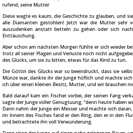
rufend, seine Mutter
Diese wagte es kaum, die Geschichte zu glauben, und sie
alle Diamanten gestohlen! Jetzt war die Mutter sehr v
auszudenken anstatt betteln zu gehen oder sich nach 
Enttäuschung.
Aber schon am nächsten Morgen fühlte er sich wieder be
trotz all seiner Plagen und Verluste noch nicht aufgegebe
des Glücks, um sie zu bitten, etwas für das Kind zu tun.
Die Göttin des Glücks war so beeindruckt, dass sie sel
Münze war, dankte ihr der Junge höflich und machte sich 
ich über einen kleinen Besitz, Mutter, und wir brauchen n
Bald darauf kam ein Fischer vorbei, der seinen Fang ver
sagte der Junge voller Genugtuung, “denn heute haben wir
Dann nahm der Junge ein Messer und machte sich daran, 
im Innern des Fisches fand er den Ring, den er in den Flu
und betrachtete ihn voll Verwunderung.
Dann stieg der Junge auf einen nahe gelegenen Baum, um