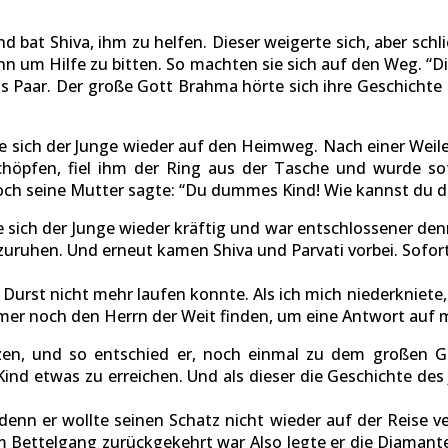
 bat Shiva, ihm zu helfen. Dieser weigerte sich, aber schl
n um Hilfe zu bitten. So machten sie sich auf den Weg. “Dies
 Paar. Der große Gott Brahma hörte sich ihre Geschichte 
 sich der Junge wieder auf den Heimweg. Nach einer Weile
schöpfen, fiel ihm der Ring aus der Tasche und wurde s
 doch seine Mutter sagte: “Du dummes Kind! Wie kannst du d
ch der Junge wieder kräftig und war entschlossener denn j
uruhen. Und erneut kamen Shiva und Parvati vorbei. Sofort
vor Durst nicht mehr laufen konnte. Als ich mich niederkniete
er noch den Herrn der Weit finden, um eine Antwort auf m
rzen, und so entschied er, noch einmal zu dem große
Kind etwas zu erreichen. Und als dieser die Geschichte d
nn er wollte seinen Schatz nicht wieder auf der Reise verl
em Bettelgang zurückgekehrt war Also legte er die Diamante