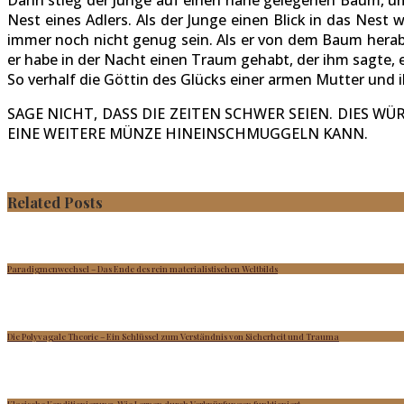
Nest eines Adlers. Als der Junge einen Blick in das Nest 
immer noch nicht genug sein. Als er von dem Baum herabg
er habe in der Nacht einen Traum gehabt, der ihm sagte,
So verhalf die Göttin des Glücks einer armen Mutter un
SAGE NICHT, DASS DIE ZEITEN SCHWER SEIEN. DIES 
EINE WEITERE MÜNZE HINEINSCHMUGGELN KANN.
Related Posts
Paradigmenwechsel – Das Ende des rein materialistischen Weltbilds
Die Polyvagale Theorie – Ein Schlüssel zum Verständnis von Sicherheit und Trauma
Klasische Konditionierung-Wie Lernen durch Verknüpfungen funktioniert