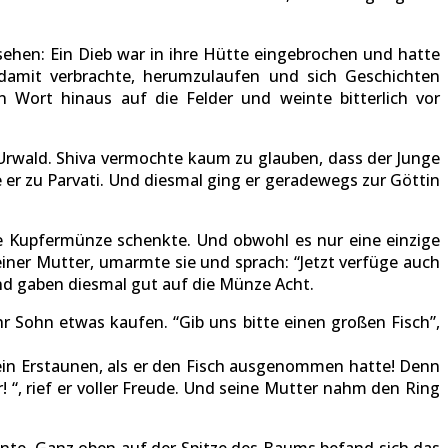
sehen: Ein Dieb war in ihre Hütte eingebrochen und hatte
e damit verbrachte, herumzulaufen und sich Geschichten
 Wort hinaus auf die Felder und weinte bitterlich vor
Urwald. Shiva vermochte kaum zu glauben, dass der Junge
e er zu Parvati. Und diesmal ging er geradewegs zur Göttin
ne Kupfermünze schenkte. Und obwohl es nur eine einzige
einer Mutter, umarmte sie und sprach: “Jetzt verfüge auch
und gaben diesmal gut auf die Münze Acht.
r Sohn etwas kaufen. “Gib uns bitte einen großen Fisch”,
ein Erstaunen, als er den Fisch ausgenommen hatte! Denn
! “, rief er voller Freude. Und seine Mutter nahm den Ring
nte. Ganz oben auf der Spitze des Baums befand sich das