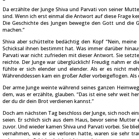
Da erzählte der Junge Shiva und Parvati von seiner Mutte
sind. Wenn ich erst einmal die Antwort auf diese Frage ke
Die Geschichte des Jungen bewegte den Gott und die Gö
machen.”
Shiva aber schüttelte bedächtig den Kopf “Nein, meine
Schicksal ihnen bestimmt hat. Was immer darüber hinaus 
Parvati war nicht zufrieden mit dieser Antwort. Sie set
reichte. Der Junge war überglücklich! Freudig nahm er d
fühlte er sich elender und elender. Als er es nicht me
Währenddessen kam ein großer Adler vorbeigeflogen. Als di
Der arme Junge weinte während seines ganzen Heimwegs. 
dem, was er erzählte, glauben. “Das ist eine sehr weit h
der du dir dein Brot verdienen kannst.”
Doch am nächsten Tag beschloss der Junge, sich noch ei
seien. Er schlich sich aus dem Haus, bevor seine Mutter e
zuvor. Und wieder kamen Shiva und Parvati vorbei. Sie blie
vernahmen, wie er sie verloren hatte, waren sie sehr t