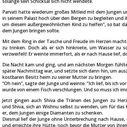
solange sein Schicksal sich nicht wendete.
Parvati hatte wiederum großes Mitleid mit dem Jungen und
in seinem Palast hoch über den Bergen zu begleiten und ih
um diesem außergewöhnlichen Kind zu helfen”, so bat das
dem Jungen bringen sollte.
Mit dem Ring in der Tasche und Freude im Herzen machte
zu trinken. Doch als er sich hinkniete, um Wasser zu 
verzweifelt! Er weinte immerfort, als er nach Hause lief,
Die Nacht kam und ging, und am nächsten Morgen fühlte si
später Nachmittag war, und setzte sich dann hin, um ausz
kostbaren Besitz heim zu seiner Mutter zu bringen.
“Oh nein”, sagte der Junge und weinte. “Ich lief, bis ich 
wurde von einem Fisch verschlungen. Und so muss ich imm
Jetzt gingen auch Shiva die Tränen des Jungen zu He
und Shiva, sich an Wishnu selbst zu wenden, um für das 
er, dem Jungen einige Diamanten zu schenken.
Diesmal lief der Junge ohne Unterbrechung nach Hause, de
und erreichte ihre Hütte, noch bevor die Mutter von ihr